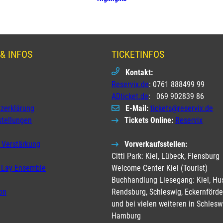
& INFOS
TICKETINFOS
Kontakt:
Reservix.de
: 0761 888499 99
ADticket.de
: 069 902839 86
zerklärung
E-Mail:
tickets@reservix.de
stellungen
Tickets Online:
Reservix
 Verstärkung
Vorverkaufsstellen:
Citti Park: Kiel, Lübeck, Flensburg
 Lay Ensemble
Welcome Center Kiel (Tourist)
Buchhandlung Liesegang: Kiel, Hu
on
Rendsburg, Schleswig, Eckernförde
und bei vielen weiteren in Schlesw
Hamburg