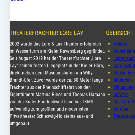
THEATERFRACHTER LORE LAY
ÜBERSICHT 
2002 wurde das Lore & Lay Theater erfolgreich
Tickets
im Wasserturm am Kieler Ravensberg gegründet.
Gutscheine
Seit August 2019 hat der Theaterfrachter „Lore
Impressum
Lay“ seinen festen Liegeplatz in der Kieler Hörn,
Datenschut
direkt neben dem Museumshafen am Willy-
Cookie-Ein
Brandt-Ufer. Zuvor wurde der ca. 80 Meter lange
Bildarchiv
Frachter aus der Rheinschifffahrt von den
Wir suchen
Eigentümern Martina Riese und Thomas Hamann
Anfahrt
von der Kieler Friedrichwerft und bei TKMS
Das Lore &
aufwendig zum größten und modernsten
Bordbar
Privattheater Schleswig-Holsteins aus- und
Theatersal
umgebaut.