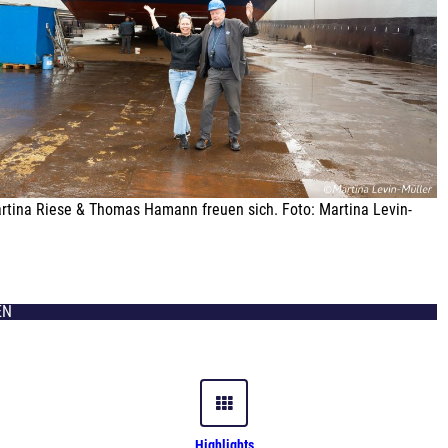
artina Riese & Thomas Hamann freuen sich. Foto: Martina Levin-
EN
Highlights