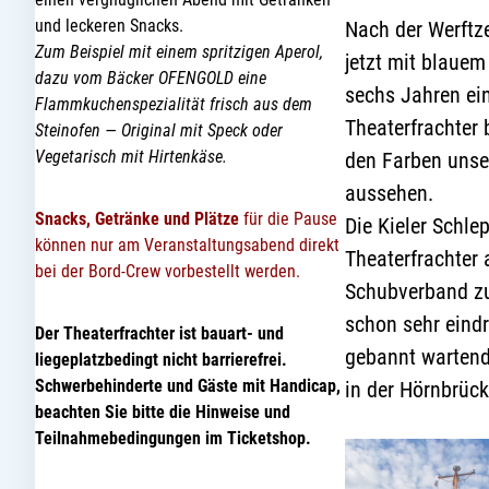
und leckeren Snacks.
Nach der Werftze
Zum Beispiel mit einem spritzigen Aperol,
jetzt mit blauem
dazu vom Bäcker OFENGOLD eine
sechs Jahren ei
Flammkuchenspezialität frisch aus dem
Theaterfrachter 
Steinofen — Original mit Speck oder
Vegetarisch mit Hirtenkäse.
den Farben unse
aussehen.
Snacks, Getränke
und Plätze
für die Pause
Die Kieler Schle
können nur am Veranstaltungsabend direkt
Theaterfrachter
bei der Bord-Crew vorbestellt werden.
Schubverband zur
schon sehr eindr
Der Theaterfrachter ist bauart- und
gebannt wartend
liegeplatzbedingt nicht barrierefrei.
Schwerbehinderte und
Gäste mit Handicap,
in der Hörnbrück
beachten Sie bitte die Hinweise und
Teilnahmebedingungen im Ticketshop
.